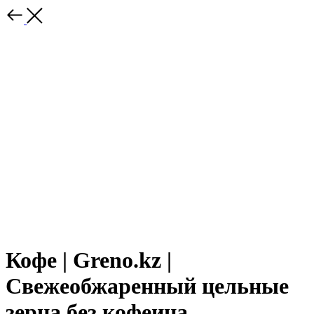
Кофе | Greno.kz |
Свежеобжаренный цельные
зерна без кофеина