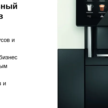
ьный
в
сов и
бизнес
ным
в и