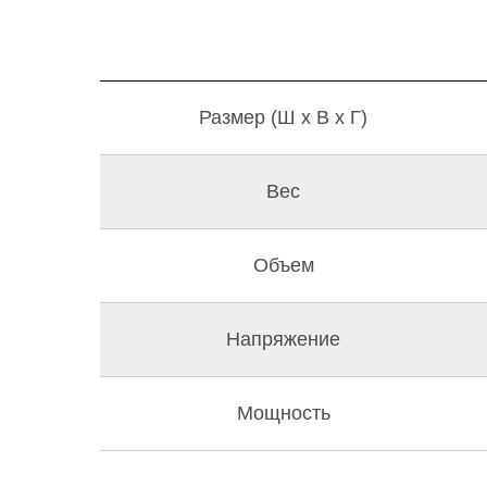
Размер (Ш x В x Г)
Вес
Объем
Напряжение
Мощность