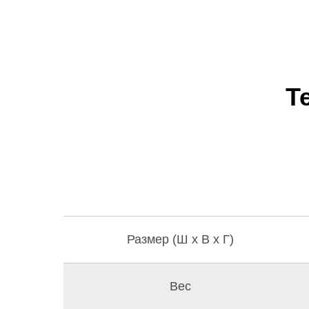
Т
Размер (Ш x В x Г)
Вес