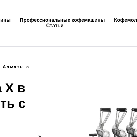
шины
Профессиональные кофемашины
Кофемол
Статьи
в Алматы с
 X в
ть с