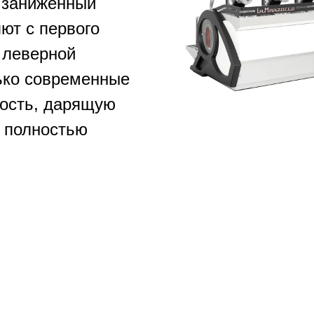
 заниженный
ют с первого
 леверной
ько современные
ность, дарящую
я полностью