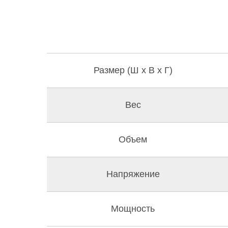
Размер (Ш x В x Г)
Вес
Объем
Напряжение
Мощность